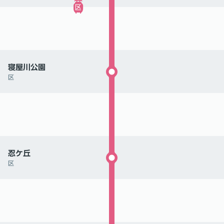
寝屋川公園
区
忍ケ丘
区