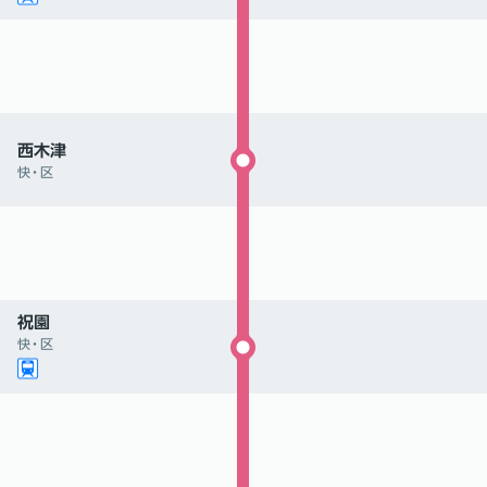
西木津
快
・
区
祝園
快
・
区