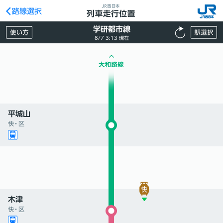
路線選択
学研都市線
8/7 3:13 現在
平城山
快
・
区
木津
快
・
区