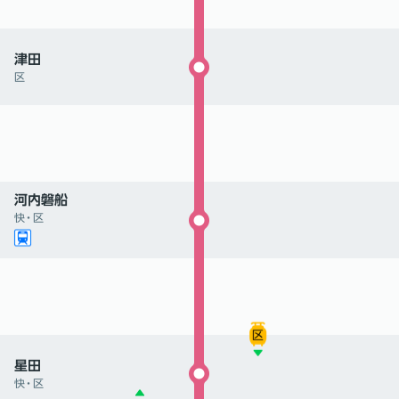
津田
区
河内磐船
快
・
区
星田
快
・
区