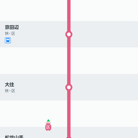
京田辺
快
・
区
大住
快
・
区
松井山手