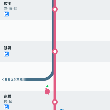
放出
直
・
快
・
区
鴫野
京橋
快
・
区