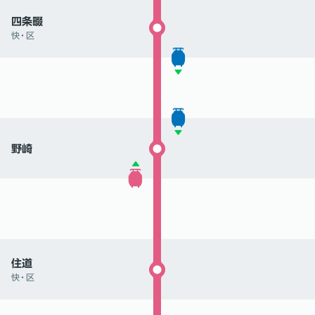
四条畷
快
・
区
野崎
住道
快
・
区