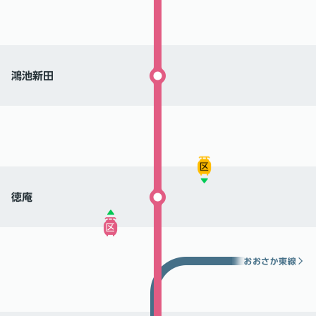
鴻池新田
徳庵