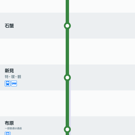
石蟹
新見
特
・
寝
・
観
布原
一部普通は通過