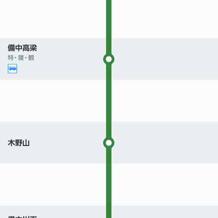
備中高梁
特
・
寝
・
観
木野山