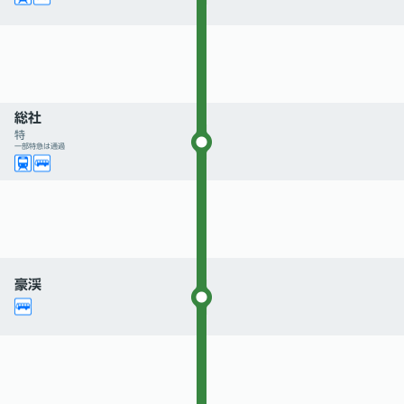
総社
特
一部特急は通過
豪渓