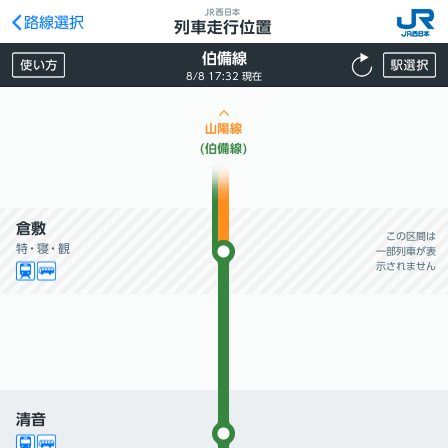
路線選択
伯備線
8/8 17:32 現在
倉敷
この区間は
特
・
寝
・
観
一部列車が表
示されません
清音